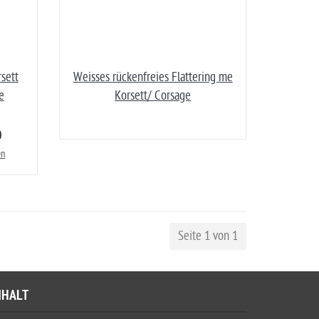
rsett
Weisses rückenfreies Flattering me
e
Korsett/ Corsage
0
en
Seite 1 von 1
NHALT