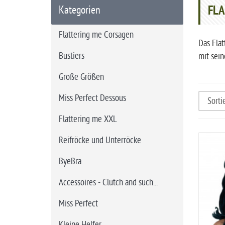
r
FLA
Kategorien
t
s
Flattering me Corsagen
e
Das Flat
i
Bustiers
mit sei
t
Große Größen
e
Miss Perfect Dessous
Flattering me XXL
Reifröcke und Unterröcke
ByeBra
Accessoires - Clutch and such...
Miss Perfect
Kleine Helfer