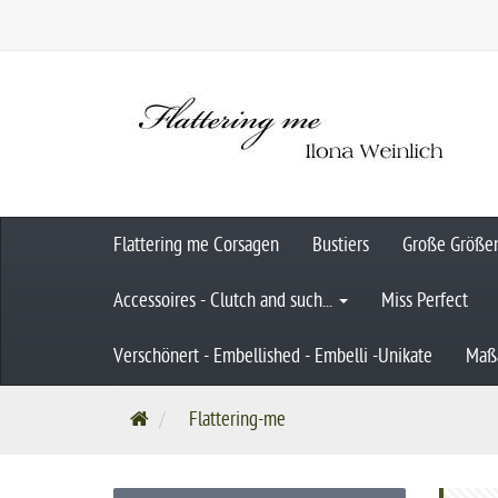
Flattering me Corsagen
Bustiers
Große Größe
Accessoires - Clutch and such...
Miss Perfect
Verschönert - Embellished - Embelli -Unikate
Maß
S
Flattering-me
t
a