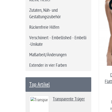
Zutaten, Näh- und
Gestaltungszubehör
Rückenfreie Hilfen
Verschönert - Embellished - Embelli
-Unikate
Maßarbeit/Änderungen
Extender in vier Farben
D
Flat
Top Artikel
Transparente Träger
i